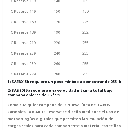
IC Reserve 139
140
185
IC Reserve 149
150
199
IC Reserve 169
170
225
IC Reserve 189
190
252
IC Reserve 219
220
255
IC Reserve 239
240
255
IC Reserve 259
260
255
IC Reserve 279
280
255
1) SAE8015b requiere un peso mínimo a demostrar de 255 lb.
2) SAE 8015b requiere una velocidad máxima total bajo
campana abierta de 36 ft/s.
Como cualquier campana de la nueva línea de ICARUS
Canopies, la ICARUS Reserve se diseñó mediante el uso de
metodologías digitales que permiten la simulación de
cargas reales para cada componente o material específico