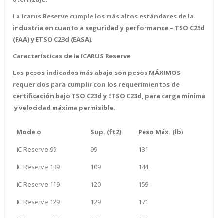
La Icarus Reserve cumple los más altos estándares de la
industria en cuanto a seguridad y performance – TSO C23d
(FAA) y ETSO C23d (EASA).
Características de la ICARUS Reserve
Los pesos indicados más abajo son pesos MÁXIMOS
requeridos para cumplir con los requerimientos de
certificación bajo TSO C23d y ETSO C23d, para carga mínima
y velocidad máxima permisible.
Modelo
Sup. (ft2)
Peso Máx. (lb)
IC Reserve 99
99
131
IC Reserve 109
109
144
IC Reserve 119
120
159
IC Reserve 129
129
171