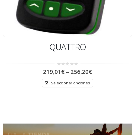
QUATTRO
0
219,01
€
–
256,20
€
out
of
5
Seleccionar opciones
IR A LA
TIENDA