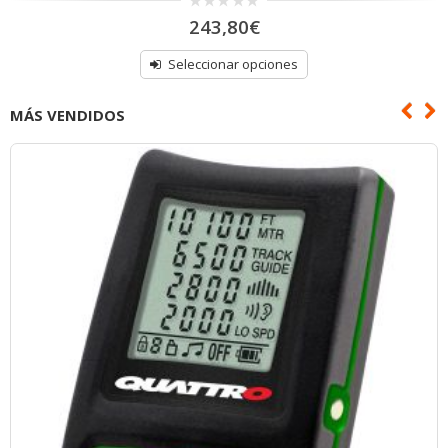
0
243,80
€
out
of
5
Seleccionar opciones
MÁS VENDIDOS