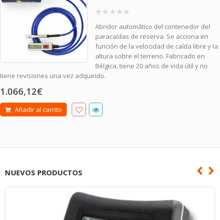
0
Abridor automático del contenedor del
out
of
paracaídas de reserva. Se acciona en
5
función de la velocidad de caída libre y la
altura sobre el terreno. Fabricado en
Bélgica, tiene 20 años de vida útil y no
tiene revisiones una vez adquirido.
1.066,12
€
Añadir al carrito
NUEVOS PRODUCTOS