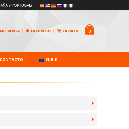
PAÑA Y PORTUGAL)
|
|
0
MI CUENTA
FAVORITOS
CARRITO:
CONTACTO
EUR €