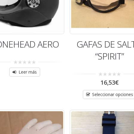
ONEHEAD AERO
GAFAS DE SAL
“SPIRIT”
0
Leer más
out
of
0
16,53
€
5
out
of
5
Seleccionar opciones