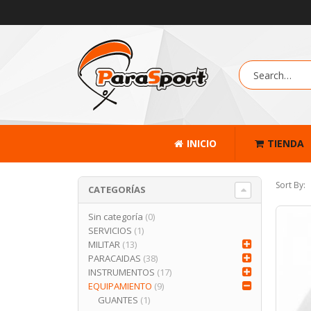
INICIO
TIENDA
Sort By:
CATEGORÍAS
Sin categoría
(0)
SERVICIOS
(1)
MILITAR
(13)
PARACAIDAS
(38)
INSTRUMENTOS
(17)
EQUIPAMIENTO
(9)
GUANTES
(1)