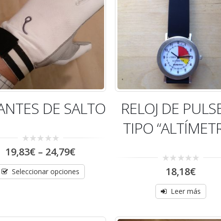
AGOTADO
NTES DE SALTO
RELOJ DE PULS
TIPO “ALTÍMET
0
19,83
€
–
24,79
€
out
of
0
18,18
€
5
Seleccionar opciones
out
of
5
Leer más