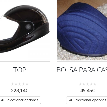
AGOTADO
AGOTADO
TOP
BOLSA PARA CA
0
0
223,14
€
45,45
€
out
out
of
of
5
5
Seleccionar opciones
Seleccionar opciones