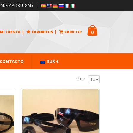
PAÑA Y PORTUGAL)
|
|
0
MI CUENTA
FAVORITOS
CARRITO:
CONTACTO
EUR €
View:
AGOTADO