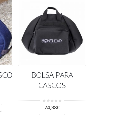
AGOTADO
SCO
BOLSA PARA
CASCOS
0
74,38
€
out
of