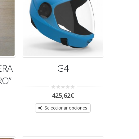
AGOTADO
ERA
G4
RO”
0
425,62
€
out
of
5
Seleccionar opciones