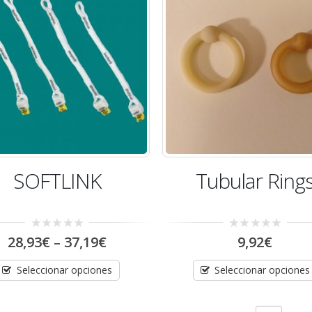
SOFTLINK
Tubular Ring
0
0
28,93
€
–
37,19
€
9,92
€
out
out
of
of
5
5
Seleccionar opciones
Seleccionar opciones