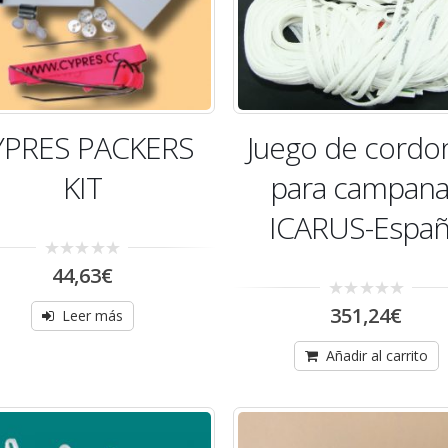
YPRES PACKERS
Juego de cordo
KIT
para campana
ICARUS-Espa
0
44,63
€
out
of
0
351,24
€
5
Leer más
out
of
5
Añadir al carrito