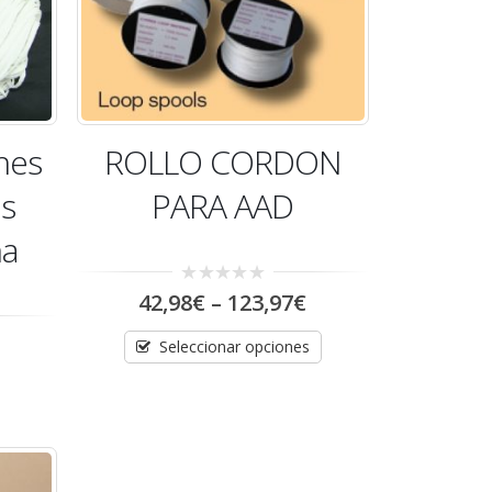
nes
ROLLO CORDON
s
PARA AAD
ña
0
42,98
€
–
123,97
€
out
of
5
Seleccionar opciones