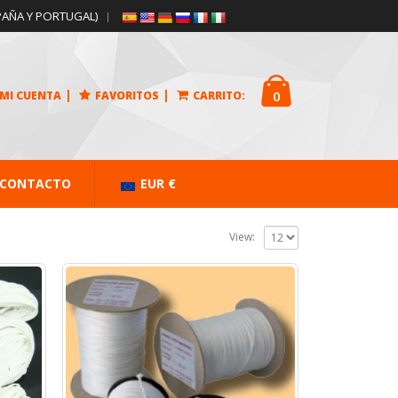
PAÑA Y PORTUGAL)
|
|
0
MI CUENTA
FAVORITOS
CARRITO:
CONTACTO
EUR €
View: