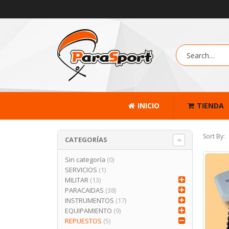
INICIO
TIENDA
Sort By:
CATEGORÍAS
Sin categoría
(0)
SERVICIOS
(1)
MILITAR
(13)
PARACAIDAS
(38)
INSTRUMENTOS
(17)
EQUIPAMIENTO
(9)
REPUESTOS
(5)