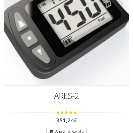
-
ARES-2
5.00
out of 5
351,24
€
Añadir al carrito